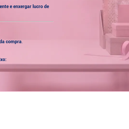
mente e enxergar lucro de
 da compra
.
xo: