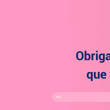
Obriga
que
98%