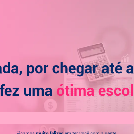
da, por chegar até a
 fez uma
ótima escol
Ficamos
muito felizes
em ter você com a gente